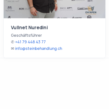
Vullnet Nuredini
Geschäftsführer
✆
+41 79 448 43 77
✉
info@steinbehandlung.ch