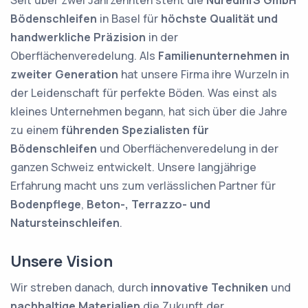
Seit über zwei Jahrzehnten steht die
Nuredini'S GmbH
Bödenschleifen
in Basel für
höchste Qualität und
handwerkliche Präzision
in der
Oberflächenveredelung. Als
Familienunternehmen in
zweiter Generation
hat unsere Firma ihre Wurzeln in
der Leidenschaft für perfekte Böden. Was einst als
kleines Unternehmen begann, hat sich über die Jahre
zu einem
führenden Spezialisten für
Bödenschleifen
und Oberflächenveredelung in der
ganzen Schweiz entwickelt. Unsere langjährige
Erfahrung macht uns zum verlässlichen Partner für
Bodenpflege
,
Beton-, Terrazzo- und
Natursteinschleifen
.
Unsere Vision
Wir streben danach, durch
innovative Techniken
und
nachhaltige Materialien
die Zukunft der